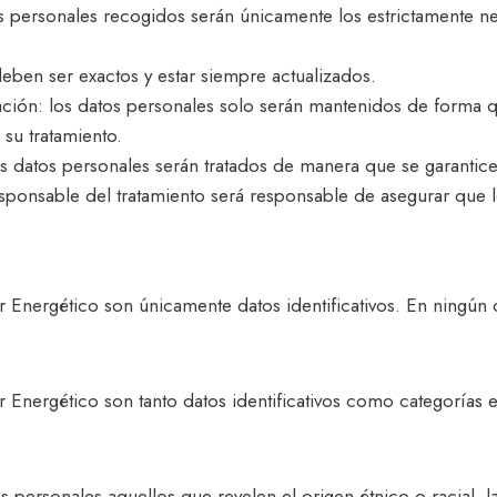
s personales recogidos serán únicamente los estrictamente ne
deben ser exactos y estar siempre actualizados.
ación: los datos personales solo serán mantenidos de forma qu
 su tratamiento.
os datos personales serán tratados de manera que se garantic
esponsable del tratamiento será responsable de asegurar que l
r Energético son únicamente datos identificativos. En ningún c
r Energético son tanto datos identificativos como categorías 
ersonales aquellos que revelen el origen étnico o racial, las